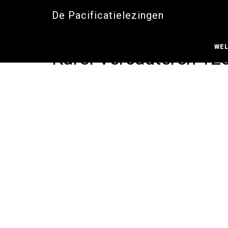
De Pacificatielezingen
WE
Karel Vercauteren 1